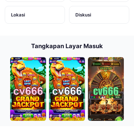
Lokasi
Diskusi
Tangkapan Layar Masuk