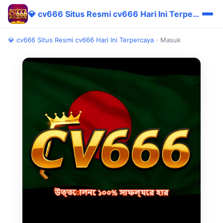
💎 cv666 Situs Resmi cv666 Hari Ini Terpercaya
💎 cv666 Situs Resmi cv666 Hari Ini Terpercaya
›
Masuk