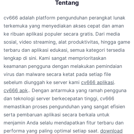
Tentang
cv666 adalah platform pengunduhan perangkat lunak
terkemuka yang menyediakan akses cepat dan aman
ke ribuan aplikasi populer secara gratis. Dari media
sosial, video streaming, alat produktivitas, hingga game
terbaru dan aplikasi edukasi, semua kategori tersedia
lengkap di sini. Kami sangat memprioritaskan
keamanan pengguna dengan melakukan pemindaian
virus dan malware secara ketat pada setiap file
sebelum diunggah ke server kami
cv666 aplikasi
.
cv666 apk
.. Dengan antarmuka yang ramah pengguna
dan teknologi server berkecepatan tinggi, cv666
memastikan proses pengunduhan yang sangat efisien
serta pembaruan aplikasi secara berkala untuk
menjamin Anda selalu mendapatkan fitur terbaru dan
performa yang paling optimal setiap saat.
download